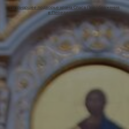
Патриаршее подворье храма Спаса Преображения
в Переделкине