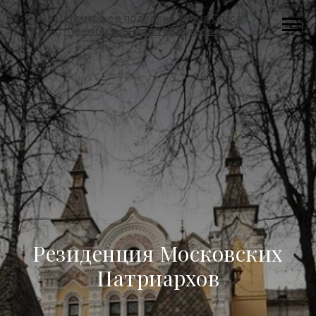
Патриаршее подворье храма Спаса
Преображения в Переделкине
Резиденция Московских
Патриархов