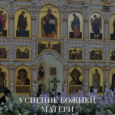
Патриаршее подворье храма Спаса
Преображения в Переделкине
УСПЕНИЕ БОЖИЕЙ
МАТЕРИ