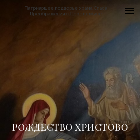
Патриаршее подворье храма Спаса
Преображения в Переделкине
РОЖДЕСТВО ХРИСТОВО