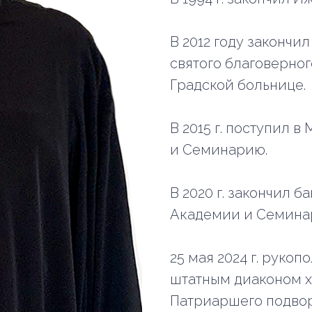
В 2012 году закончи
святого благоверно
Градской больнице.
В 2015 г. поступил
и Семинарию.
В 2020 г. закончил 
Академии и Семина
25 мая 2024 г. рукоп
штатным диаконом 
Патриаршего подвор