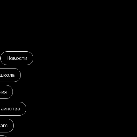
Новости
 школа
ния
Таинства
ram