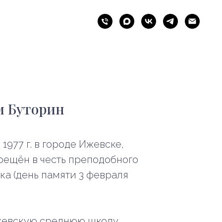
м Буторин
1977 г. в городе Ижевске,
рещён в честь преподобного
а (день памяти 3 февраля
Ижевскую среднюю школу.