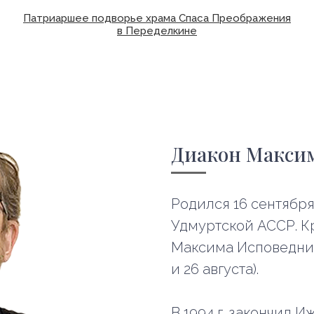
Патриаршее подворье храма Спаса Преображения
в Переделкине
Диакон Макси
Родился 16 сентября 
Удмуртской АССР. К
Максима Исповедник
и 26 августа).
В 1994 г. закончил 