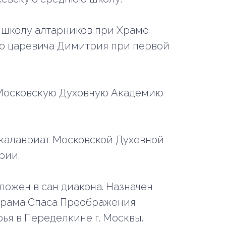
л школу алтарников при Храме
го царевича Димитрия при первой
 в Московскую Духовную Академию
бакалавриат Московской Духовной
рии.
оложен в сан диакона. Назначен
храма Спаса Преображения
ья в Переделкине г. Москвы.