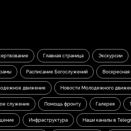
жертвование
Главная страница
Экскурсии
храмы
Расписание Богослужений
Воскресная
одежное движение
Новости Молодежного движе
ое служение
Помощь фронту
Галерея
щение
Инфраструктура
Наши каналы в Teleg