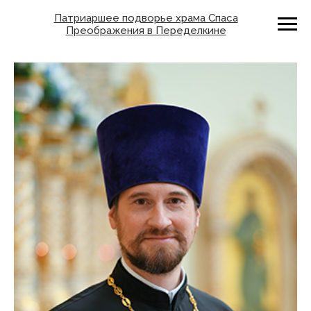
Патриаршее подворье храма Спаса
Преображения в Переделкине