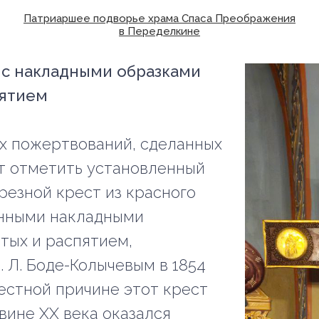
Патриаршее подворье храма Спаса Преображения
в Переделкине
 с накладными образками
пятием
х пожертвований, сделанных
т отметить установленный
резной крест из красного
унными накладными
тых и распятием,
 Л. Боде-Колычевым в 1854
вестной причине этот крест
вине XX века оказался