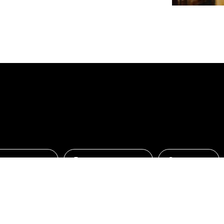
жертвование
Главная страница
Экскурсии
храмы
Расписание Богослужений
Воскресная
одежное движение
Новости Молодежного движе