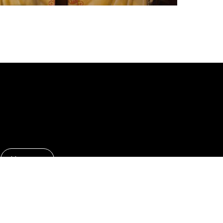
Новости
 школа
ния