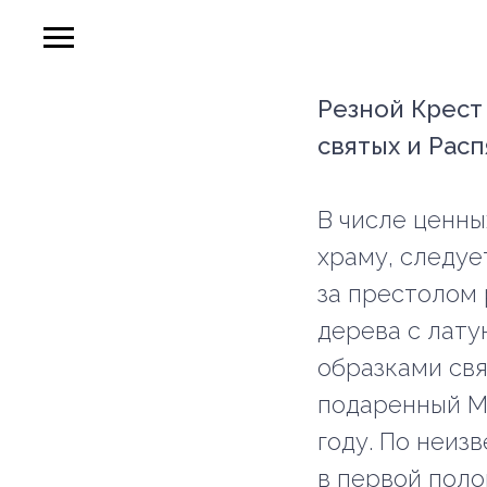
Резной Крест
святых и Рас
В числе ценны
храму, следуе
за престолом 
дерева с лат
образками свя
подаренный М.
году. По неиз
в первой поло