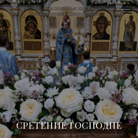
Патриаршее подворье храма Спаса
Преображения в Переделкине
СРЕТЕНИЕ ГОСПОДНЕ